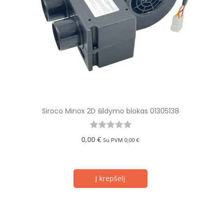
Siroco Minox 2D šildymo blokas 01305138
0,00
€
Su PVM
0,00
€
Į krepšelį