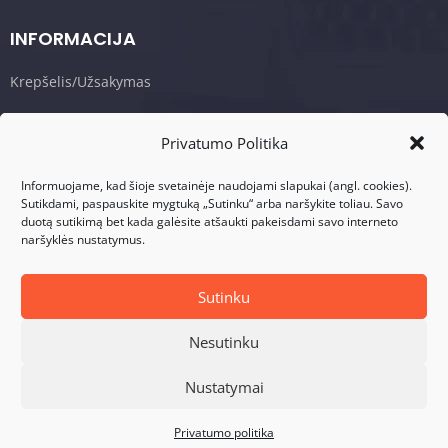
INFORMACIJA
Krepšelis/Užsakymas
Sąlygos ir taisyklės
Privatumo Politika
Privatumo politika
Informuojame, kad šioje svetainėje naudojami slapukai (angl. cookies).
Sutikdami, paspauskite mygtuką „Sutinku“ arba naršykite toliau. Savo
KONTAKTAI
duotą sutikimą bet kada galėsite atšaukti pakeisdami savo interneto
naršyklės nustatymus.
Adresas: Visalaukio g. 75, LT-08456 Vilnius
Telefonas: +370 617 17280
Sutinku
El. Paštas: info@dasperformance.lt
Nesutinku
Nustatymai
© 2026 DAS Performance. Visos teisės saugomos. |
Sprendimas:
Interplace
Privatumo politika