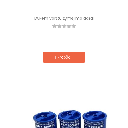
Dykem varžtų žymėjimo dažai
Į krepšelį