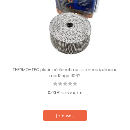
THERMO-TEC platininė išmetimo sistemos izoliacinė
medžiaga 11062
0,00
€
Su PVM
0,00
€
Į krepšelį