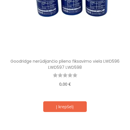
Goodridge nerūdijančio plieno fiksavimo viela LWD596
LWD597 LWD598
0,00
€
Į krepšelį