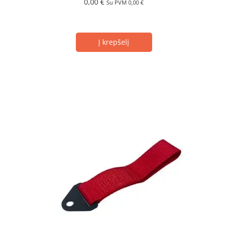
0,00
€
Su PVM
0,00
€
Į krepšelį