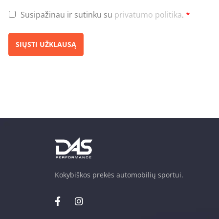
Susipažinau ir sutinku su
privatumo politika
.
*
SIŲSTI UŽKLAUSĄ
Kokybiškos prekės automobilių sportui.