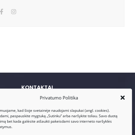
KONTAKTAI
Privatumo Politika
Adresas: Visalaukio g. 75, LT-08456
Vilnius
rmuojame, kad šioje svetainėje naudojami slapukai (angl. cookies).
kdami, paspauskite mygtuką „Sutinku“ arba naršykite toliau. Savo duotą
Telefonas: +370 617 17280
kimą bet kada galėsite atšaukti pakeisdami savo interneto naršyklės
atymus.
El. Paštas: info@dasperformance.lt