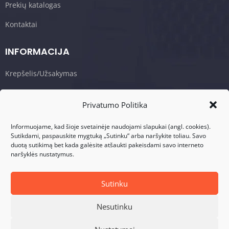
Prekių katalogas
Kontaktai
INFORMACIJA
Krepšelis/Užsakymas
Sąlygos ir taisyklės
Privatumo Politika
Privatumo politika
Informuojame, kad šioje svetainėje naudojami slapukai (angl. cookies).
Sutikdami, paspauskite mygtuką „Sutinku“ arba naršykite toliau. Savo
KONTAKTAI
duotą sutikimą bet kada galėsite atšaukti pakeisdami savo interneto
naršyklės nustatymus.
Adresas: Visalaukio g. 75, LT-08456 Vilnius
Telefonas: +370 617 17280
Sutinku
El. Paštas: info@dasperformance.lt
Nesutinku