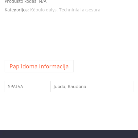
Produkto kodas:
N/A
Kategorijos:
Kėbulo dalys
,
Techniniai aksesurai
Papildoma informacija
SPALVA
Juoda, Raudona