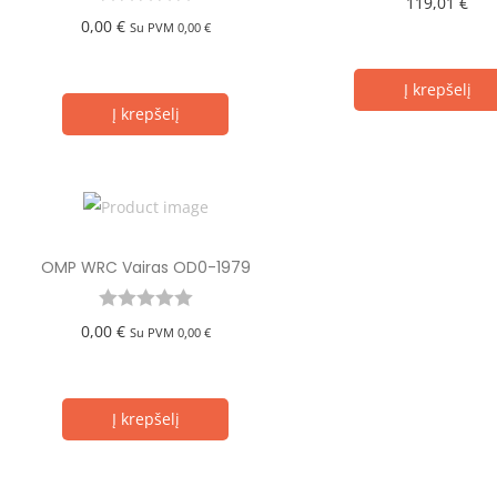
119,01
€
0,00
€
Su PVM
0,00
€
Į krepšelį
Į krepšelį
OMP WRC Vairas OD0-1979
0,00
€
Su PVM
0,00
€
Į krepšelį