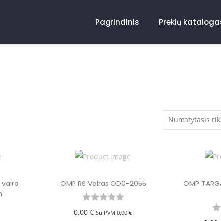
Pagrindinis
Prekių kataloga
vairo
OMP RS Vairas OD0-2055
OMP TARGA
m
0,00
€
Su PVM
0,00
€