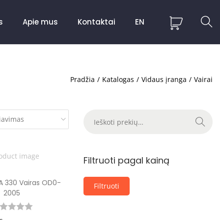
s
Apie mus
Kontaktai
EN
Pradžia
/
Katalogas
/
Vidaus įranga
/
Vairai
Ieškoti
Filtruoti pagal kainą
 330 Vairas OD0-
Filtruoti
2005