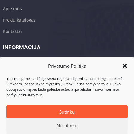
Apie mus
Prekių katalogas
Kontaktai
INFORMACIJA
Krepšelis/Užsakymas
Privatumo Politika
Sąlygos ir taisyklės
Informuojame, kad šioje svetainėje naudojami slapukai (angl. cookies).
Privatumo politika
Sutikdami, paspauskite mygtuką „Sutinku“ arba naršykite toliau. Savo
duotą sutikimą bet kada galėsite atšaukti pakeisdami savo interneto
naršyklės nustatymus.
KONTAKTAI
Adresas: Visalaukio g. 75, LT-08456 Vilnius
Sutinku
Telefonas: +370 617 17280
Nesutinku
El. Paštas: info@dasperformance.lt