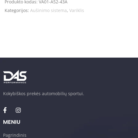
Produkto kodas:
VA01-A52-43A
Kategorijos:
Aušinimo sistema
,
Variklis
Kokybiškos prekės automobilių sportui.
MENIU
Pagrindinis