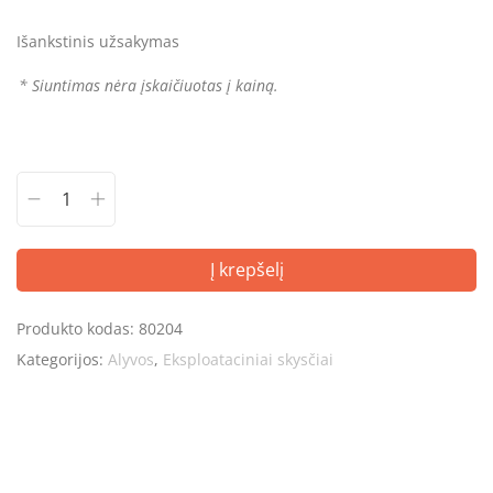
Išankstinis užsakymas
* Siuntimas nėra įskaičiuotas į kainą.
Į krepšelį
Produkto kodas:
80204
Kategorijos:
Alyvos
,
Eksploataciniai skysčiai