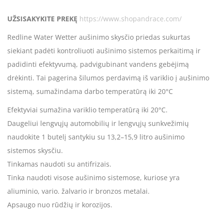
UŽSISAKYKITE PREKĘ
https://www.shopandrace.com/
Redline Water Wetter aušinimo skysčio priedas sukurtas
siekiant padėti kontroliuoti aušinimo sistemos perkaitimą ir
padidinti efektyvumą, padvigubinant vandens gebėjimą
drėkinti. Tai pagerina šilumos perdavimą iš variklio į aušinimo
sistemą, sumažindama darbo temperatūrą iki 20°C
Efektyviai sumažina variklio temperatūrą iki 20°C.
Daugeliui lengvųjų automobilių ir lengvųjų sunkvežimių
naudokite 1 butelį santykiu su 13,2–15,9 litro aušinimo
sistemos skysčiu.
Tinkamas naudoti su antifrizais.
Tinka naudoti visose aušinimo sistemose, kuriose yra
aliuminio, vario. žalvario ir bronzos metalai.
Apsaugo nuo rūdžių ir korozijos.