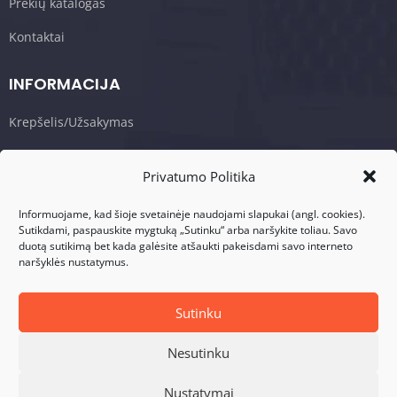
Prekių katalogas
Kontaktai
INFORMACIJA
Krepšelis/Užsakymas
Sąlygos ir taisyklės
Privatumo Politika
Privatumo politika
Informuojame, kad šioje svetainėje naudojami slapukai (angl. cookies).
Sutikdami, paspauskite mygtuką „Sutinku“ arba naršykite toliau. Savo
KONTAKTAI
duotą sutikimą bet kada galėsite atšaukti pakeisdami savo interneto
naršyklės nustatymus.
Adresas: Visalaukio g. 75, LT-08456 Vilnius
Telefonas: +370 617 17280
Sutinku
El. Paštas: info@dasperformance.lt
Nesutinku
Nustatymai