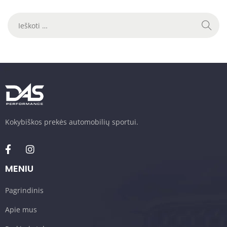
n
Kokybiškos prekės automobilių sportui.
MENIU
Pagrindinis
Apie mus