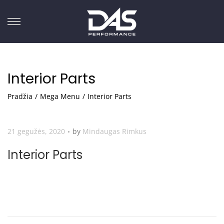
Interior Parts
Pradžia
/
Mega Menu
/
Interior Parts
.
P
21 gegužės, 2020
by
Mindaugas Rimkus
o
Interior Parts
s
t
e
d
o