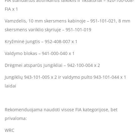
FIA standartus atitinkantis laikiklis ir fiksatoriai – 920-100-008-
FIA x 1
Vamzdelis, 10 mm skersmens kabinoje – 951-101-021, 8 mm
skersmens variklio skyriuje – 951-101-019
Kryžminė jungtis – 952-408-007 x 1
Valdymo blokas – 941-000-040 x 1
Drėgmei atsparūs jungikliai – 942-100-004 x 2
Jungiklių 943-101-005 x 2 ir valdymo pulto 943-101-044 x 1
laidai
Rekomenduojama naudoti visose FIA kategorijose, bet
privaloma:
WRC