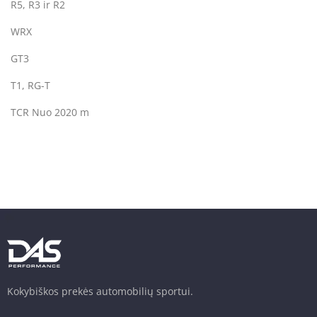
R5, R3 ir R2
WRX
GT3
T1, RG-T
TCR Nuo 2020 m
Kokybiškos prekės automobilių sportui.