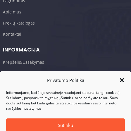
Pagrindinis
Apie mus
Prekių katalogas
Kontaktai
INFORMACIJA
Krepšelis/Užsakymas
Sąlygos ir taisyklės
Privatumo Politika
Privatumo politika
Informuojame, kad šioje svetainėje naudojami slapukai (angl. cookies).
Sutikdami, paspauskite mygtuką „Sutinku“ arba naršykite toliau. Savo
KONTAKTAI
duotą sutikimą bet kada galėsite atšaukti pakeisdami savo interneto
naršyklės nustatymus.
Adresas: Visalaukio g. 75, LT-08456 Vilnius
Telefonas: +370 617 17280
Sutinku