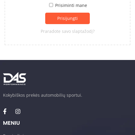
Prisiminti mane
Prisijungti
Praradote savo slaptažodį?
Kokybiškos prekės automobilių sportui.
MENIU