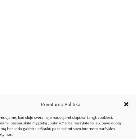
Privatumo Politika
rmuojame, kad šioje svetainėje naudojami slapukai (angl. cookies).
kdami, paspauskite mygtuką „Sutinku“ arba naršykite toliau. Savo duotą
kimą bet kada galėsite atšaukti pakeisdami savo interneto naršyklės
atymus.