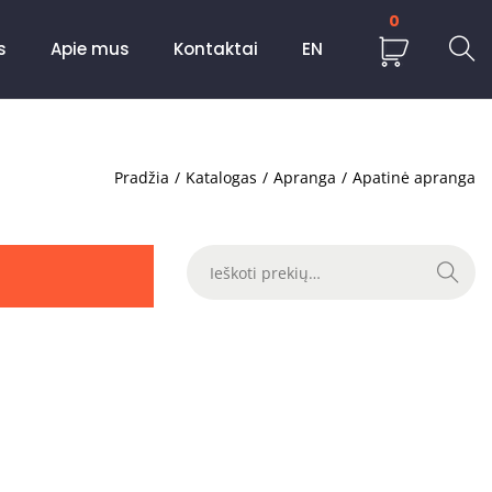
0
s
Apie mus
Kontaktai
EN
Pradžia
/
Katalogas
/
Apranga
/
Apatinė apranga
Ieškoti