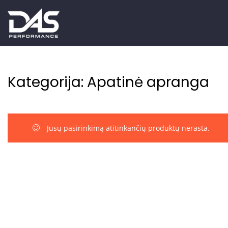
Kategorija:
Apatinė apranga
Jūsų pasirinkimą atitinkančių produktų nerasta.